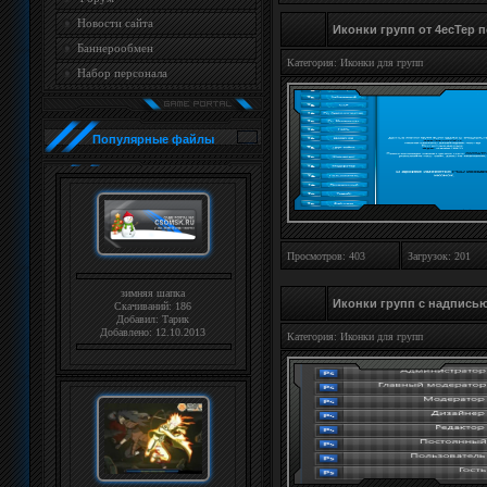
Новости сайта
Иконки групп от 4ecTep 
Баннерообмен
Категория:
Иконки для групп
Набор персонала
Популярные файлы
Просмотров: 403
Загрузок: 201
зимняя шапка
Иконки групп с надписью 
Скачиваний: 186
Добавил:
Тарик
Добавлено: 12.10.2013
Категория:
Иконки для групп