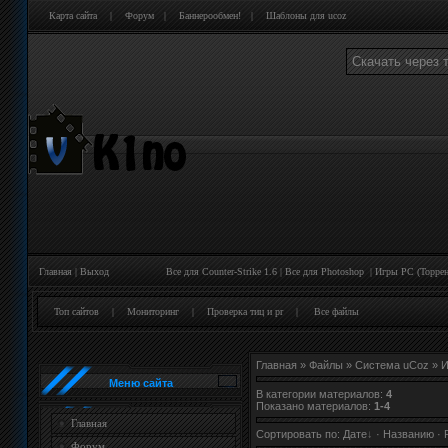
Карта сайта
|
Форум
|
Баннерообмен!
|
Шаблоны для ucoz
Скачать через 
Главная
|
Выход
Все для Counter-Strike 1.6
|
Все для Photoshop
|
Игры PC (Торрен
Топ сайтов
|
Мониторинг
|
Проверка тиц и pr
|
Все файлы
Главная
»
Файлы
»
Система uCoz
» И
Меню сайта
В категории материалов
:
4
Показано материалов
:
1-4
Главная
Сортировать по
:
Дате
·
Названию
·
Форум