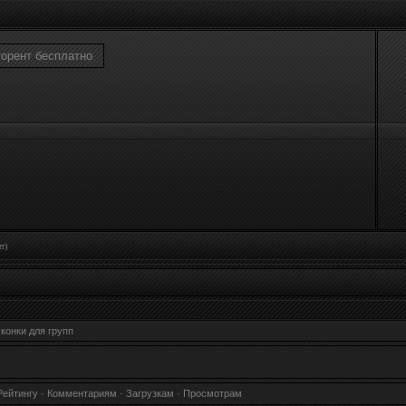
торент бесплатно
т)
конки для групп
Рейтингу
·
Комментариям
·
Загрузкам
·
Просмотрам