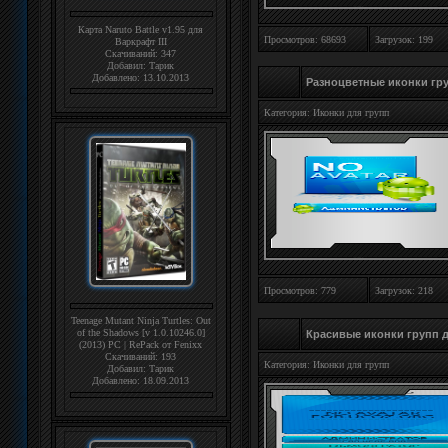
Карта Naruto Battle v1.95 для
Просмотров: 68693
Загрузок: 199
Варкрафт III
Скачиваний: 347
Добавил:
Тарик
Добавлено: 13.10.2013
Разноцветные иконки гру
Категория:
Иконки для групп
Просмотров: 779
Загрузок: 218
Teenage Mutant Ninja Turtles: Out
of the Shadows [v 1.0.10246.0]
Красивые иконки групп д
(2013) PC | RePack от Fenixx
Скачиваний: 193
Категория:
Иконки для групп
Добавил:
Тарик
Добавлено: 18.09.2013