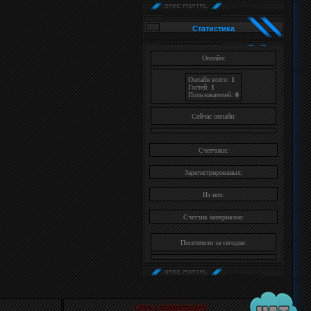
Cтатистика
Онлайн:
Онлайн всего:
1
Гостей:
1
Пользователей:
0
Cейчас онлайн:
Счетчики:
Зарегистрированых:
Из них:
Счетчик материалов:
Посетители за сегодня:
Связь с администрацией: