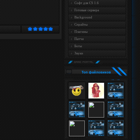
Софт для CS 1.6
Готовые сервера
Background
Спрайты
Плагины
Патчи
Боты
Звуки
Топ файловиков