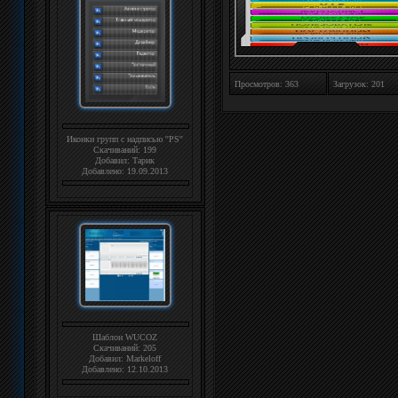
Просмотров: 363
Загрузок: 201
Иконки групп с надписью ''PS''
Скачиваний: 199
Добавил:
Тарик
Добавлено: 19.09.2013
Шаблон WUCOZ
Скачиваний: 205
Добавил:
Markeloff
Добавлено: 12.10.2013