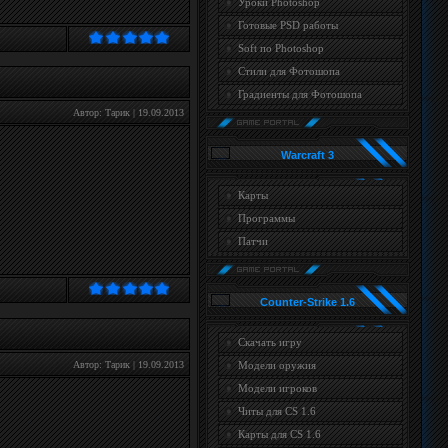
Уроки Photoshop
Готовые PSD работы
Soft по Photoshop
Стили для Фотошопа
Градиенты для Фотошопа
Автор:
Тарик
|
19.09.2013
Warcraft 3
Карты
Программы
Патчи
Counter-Strike 1.6
Скачать игру
Автор:
Тарик
|
19.09.2013
Модели оружия
Модели игроков
Читы для CS 1.6
Карты для CS 1.6