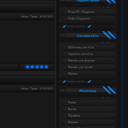
Торрент архив
Игры PC (Торрент)
Автор:
Тарик
|
30.09.2013
Софт (Торрент)
Система uCoz
Шаблоны для uCoz
Скрипты для uCoz
Иконки для форума
Иконки для групп
Шапки
Автор:
Тарик
|
19.09.2013
Photoshop
Рамки
Кисти
Шрифты
Иконки